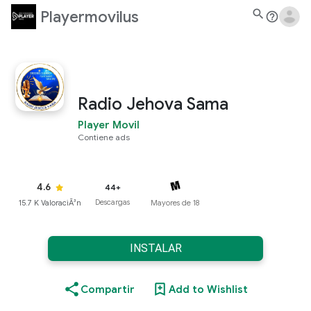
search
Playermovilus
help_outline
Radio Jehova Sama
Player Movil
Contiene ads
4.6
44+
Descargas
Mayores de 18
15.7 K ValoraciÃ³n
INSTALAR
Compartir
Add to Wishlist