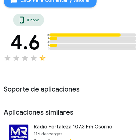
chat
Click Para Comentar y Valorar
phone_iphone
iPhone
4.6
5
4
3
2
1
star
star
star
star
star_half
Soporte de aplicaciones
Aplicaciones similares
Radio Fortaleza 107.3 Fm Osorno
116 descargas