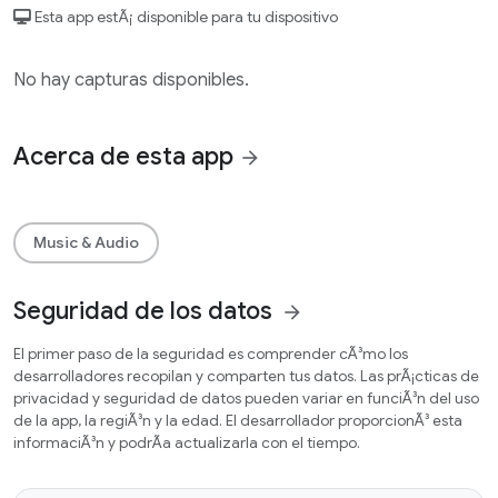
Esta app estÃ¡ disponible para tu dispositivo
No hay capturas disponibles.
Acerca de esta app
arrow_forward
Music & Audio
Seguridad de los datos
arrow_forward
El primer paso de la seguridad es comprender cÃ³mo los
desarrolladores recopilan y comparten tus datos. Las prÃ¡cticas de
privacidad y seguridad de datos pueden variar en funciÃ³n del uso
de la app, la regiÃ³n y la edad. El desarrollador proporcionÃ³ esta
informaciÃ³n y podrÃ­a actualizarla con el tiempo.