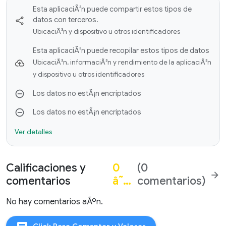
Esta aplicaciÃ³n puede compartir estos tipos de
datos con terceros.
UbicaciÃ³n y dispositivo u otros identificadores
Esta aplicaciÃ³n puede recopilar estos tipos de datos
UbicaciÃ³n, informaciÃ³n y rendimiento de la aplicaciÃ³n
y dispositivo u otros identificadores
Los datos no estÃ¡n encriptados
Los datos no estÃ¡n encriptados
Ver detalles
Calificaciones y
0
(0
arrow_forward
comentarios
â˜…
comentarios)
No hay comentarios aÃºn.