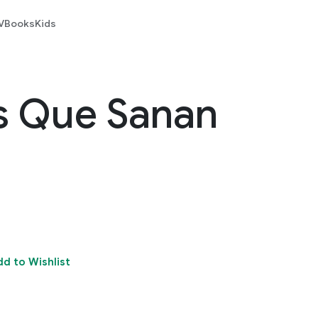
V
Books
Kids
s Que Sanan
dd to Wishlist