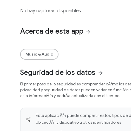
No hay capturas disponibles.
Acerca de esta app
arrow_forward
Music & Audio
Seguridad de los datos
arrow_forward
El primer paso de la seguridad es comprender cÃ³mo los desa
privacidad y seguridad de datos pueden variar en funciÃ³n de
esta informaciÃ³n y podrÃ­a actualizarla con el tiempo.
Esta aplicaciÃ³n puede compartir estos tipos de 
UbicaciÃ³n y dispositivo u otros identificadores