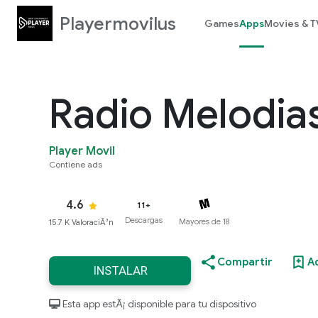
Playermovilus
Games
Apps
Movies & T
Radio Melodia
Player Movil
Contiene ads
4.6
11+
Descargas
Mayores de 18
15.7 K ValoraciÃ³n
Compartir
A
INSTALAR
Esta app estÃ¡ disponible para tu dispositivo