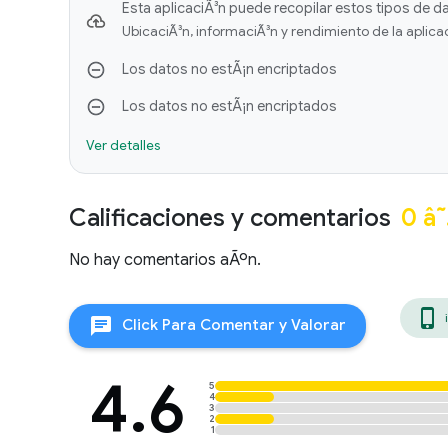
Esta aplicaciÃ³n puede recopilar estos tipos de d
UbicaciÃ³n, informaciÃ³n y rendimiento de la aplicaci
Los datos no estÃ¡n encriptados
Los datos no estÃ¡n encriptados
Ver detalles
Calificaciones y comentarios
0 â
No hay comentarios aÃºn.
phone_iphone
chat
Click Para Comentar y Valorar
4.6
5
4
3
2
1