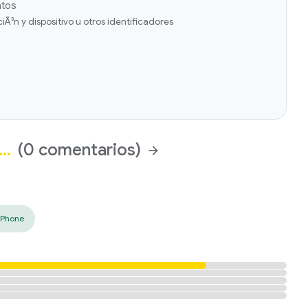
atos
Ã³n y dispositivo u otros identificadores
˜…
(0 comentarios)
arrow_forward
iPhone