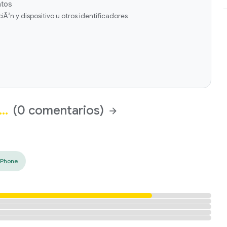
atos
Ã³n y dispositivo u otros identificadores
˜…
(0 comentarios)
arrow_forward
iPhone