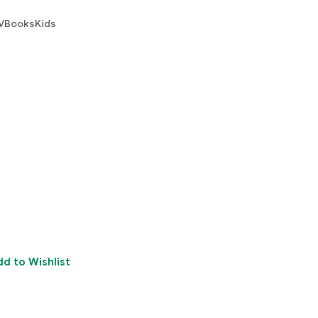
V
Books
Kids
dd to Wishlist