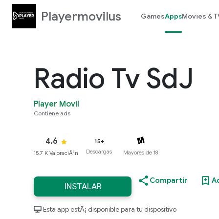
Playermovilus
Games
Apps
Movies & T
Radio Tv SdJ
Player Movil
Contiene ads
4.6
15+
Descargas
Mayores de 18
15.7 K ValoraciÃ³n
Compartir
A
INSTALAR
Esta app estÃ¡ disponible para tu dispositivo