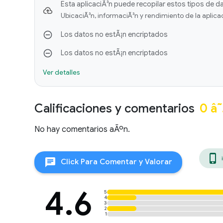
Esta aplicaciÃ³n puede recopilar estos tipos de d
UbicaciÃ³n, informaciÃ³n y rendimiento de la aplicaci
Los datos no estÃ¡n encriptados
Los datos no estÃ¡n encriptados
Ver detalles
Calificaciones y comentarios
0 â
No hay comentarios aÃºn.
phone_iphone
chat
Click Para Comentar y Valorar
4.6
5
4
3
2
1