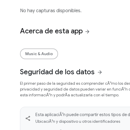
No hay capturas disponibles.
Acerca de esta app
arrow_forward
Music & Audio
Seguridad de los datos
arrow_forward
El primer paso de la seguridad es comprender cÃ³mo los desa
privacidad y seguridad de datos pueden variar en funciÃ³n de
esta informaciÃ³n y podrÃ­a actualizarla con el tiempo.
Esta aplicaciÃ³n puede compartir estos tipos de 
UbicaciÃ³n y dispositivo u otros identificadores