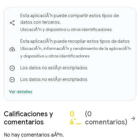
Esta aplicaciÃ³n puede compartir estos tipos de
datos con terceros.
UbicaciÃ³n y dispositivo u otros identificadores
Esta aplicaciÃ³n puede recopilar estos tipos de datos
UbicaciÃ³n, informaciÃ³n y rendimiento de la aplicaciÃ³n
y dispositivo u otros identificadores
Los datos no estÃ¡n encriptados
Los datos no estÃ¡n encriptados
Ver detalles
Calificaciones y
0
(0
arrow_forward
comentarios
â˜…
comentarios)
No hay comentarios aÃºn.