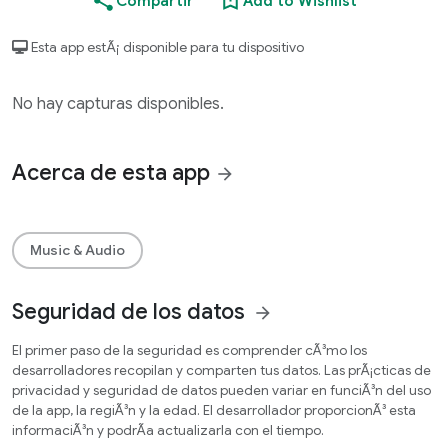
Compartir
Add to Wishlist
Esta app estÃ¡ disponible para tu dispositivo
No hay capturas disponibles.
Acerca de esta app
arrow_forward
Music & Audio
Seguridad de los datos
arrow_forward
El primer paso de la seguridad es comprender cÃ³mo los
desarrolladores recopilan y comparten tus datos. Las prÃ¡cticas de
privacidad y seguridad de datos pueden variar en funciÃ³n del uso
de la app, la regiÃ³n y la edad. El desarrollador proporcionÃ³ esta
informaciÃ³n y podrÃ­a actualizarla con el tiempo.