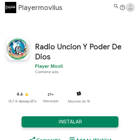
search
Playermovilus
help_outline
Radio Uncion Y Poder De
Dios
Player Movil
Contiene ads
4.6
21+
Descargas
Mayores de 18
15.7 K ValoraciÃ³n
INSTALAR