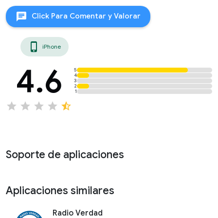
chat
Click Para Comentar y Valorar
phone_iphone
iPhone
4.6
5
4
3
2
1
star
star
star
star
star_half
Soporte de aplicaciones
Aplicaciones similares
Radio Verdad