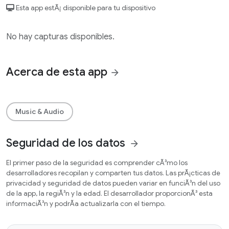
Esta app estÃ¡ disponible para tu dispositivo
No hay capturas disponibles.
Acerca de esta app
arrow_forward
Music & Audio
Seguridad de los datos
arrow_forward
El primer paso de la seguridad es comprender cÃ³mo los
desarrolladores recopilan y comparten tus datos. Las prÃ¡cticas de
privacidad y seguridad de datos pueden variar en funciÃ³n del uso
de la app, la regiÃ³n y la edad. El desarrollador proporcionÃ³ esta
informaciÃ³n y podrÃ­a actualizarla con el tiempo.