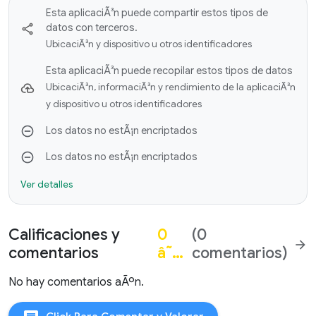
Esta aplicaciÃ³n puede compartir estos tipos de
datos con terceros.
UbicaciÃ³n y dispositivo u otros identificadores
Esta aplicaciÃ³n puede recopilar estos tipos de datos
UbicaciÃ³n, informaciÃ³n y rendimiento de la aplicaciÃ³n
y dispositivo u otros identificadores
Los datos no estÃ¡n encriptados
Los datos no estÃ¡n encriptados
Ver detalles
Calificaciones y
0
(0
arrow_forward
comentarios
â˜…
comentarios)
No hay comentarios aÃºn.