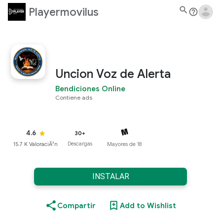
search
Playermovilus
help_outline
Uncion Voz de Alerta
Bendiciones Online
Contiene ads
4.6
30+
Descargas
Mayores de 18
15.7 K ValoraciÃ³n
INSTALAR
Compartir
Add to Wishlist