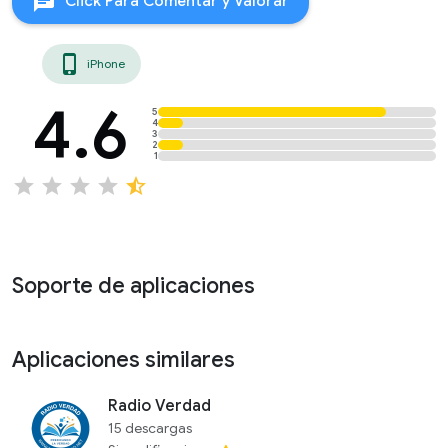
chat
Click Para Comentar y Valorar
phone_iphone
iPhone
4.6
5
4
3
2
1
star
star
star
star
star_half
Soporte de aplicaciones
Aplicaciones similares
Radio Verdad
15 descargas